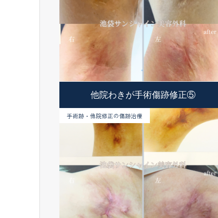
他院わきが手術傷跡修正⑤
手術跡・他院修正の傷跡治療