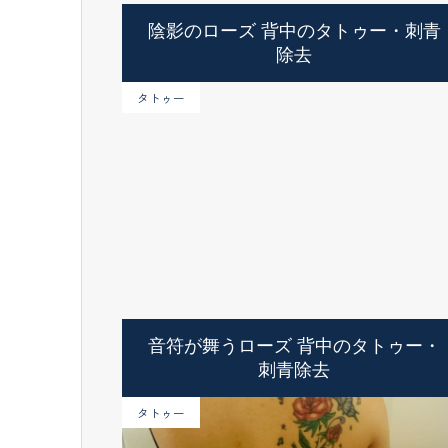
陰影のローズ 背中のタトゥー・刺青
除去
タトゥー
音符が舞うローズ 背中のタトゥー・
刺青除去
タトゥー