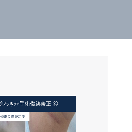
院わきが手術傷跡修正 ④
院修正の傷跡治療