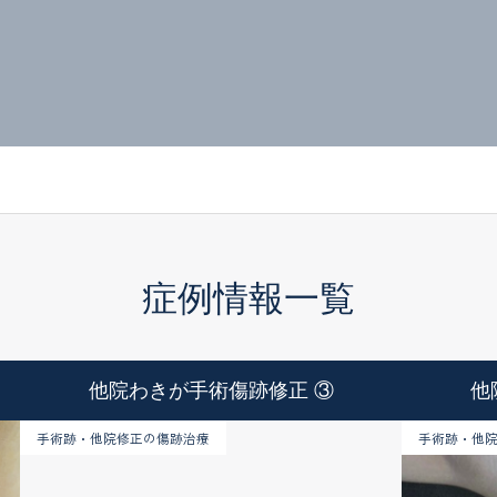
症例情報一覧
他院わきが手術傷跡修正 ③
他
手術跡・他院修正の傷跡治療
手術跡・他