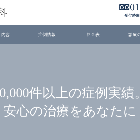
術内容
症例情報
料金表
診療
20,000件以上の症例実績
安心の治療をあなたに