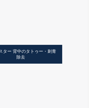
スター 背中のタトゥー・刺青
除去