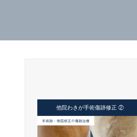
他院わきが手術傷跡修正 ②
手術跡・他院修正の傷跡治療