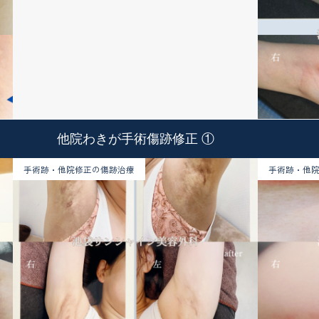
他院わきが手術傷跡修正 ①
手術跡・他院修正の傷跡治療
手術跡・他