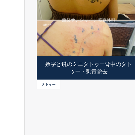
数字と鍵のミニタトゥー背中のタト
ゥー・刺青除去
タトゥー