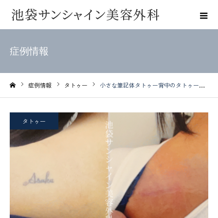
症例情報
症例情報
タトゥー
小さな筆記体タトゥー背中のタトゥー・刺青除去
ホーム
タトゥー