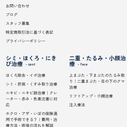
お問い合わせ
ブログ
スタッフ募集
特定商取引法に基づく表記
プライバシーポリシー
シミ・ほくろ・にき
二重・たるみ・小顔治
び治療
療
- spot
- face
ほくろ除去・イボ治療
上まぶた・下まぶたのたるみ取
り｜二重まぶた・目の下のクマ
シミ・肝斑・くすみ取り治療
治療
ニキビ・ニキビ跡治療｜クレ
リフトアップ・小顔治療
ーター・赤み・色素沈着に対
応
注入療法
ホクロ・アザ・いぼの保険適
用で手術できる？｜費用・治
療方法・術後の流れを解説