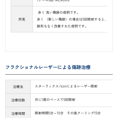
赤く 浅い傷跡の症例です。
3本 1回 35,100円
約5本の傷 1回 49,140円
約6cm 1回 42,120円
所見
赤く （新しい傷跡）の場合は5回照射すると、
治療金額
治療金額
治療金額
10cm 1回 70,200円
1クール 5回 140,400円
1クール5回 196,560円
1クール5 回 168,480円
治療金額
跡形もなく改善された症例です。
1クール5回 280,800円
傷ができて約1ヵ月後からの治療となりました。通常
赤く盛り上がった傷跡がある患者様の症例です。
同じ場所を何度も繰り返し重ねてお傷をつけられて
所見
赤い太く盛り上がったケロイド状の傷跡の症例です
所見
所見
5回照射することで赤み・ケロイド・盛り上がりが改
傷が深いため、5回照射ではまだ改善の余地がありま
所見
このまま継続してレーザー照射を行うことでさらに
AFTERの写真では照射後の色素沈着がありますが徐
このまま照射を続けられることで、さらなる改善が
フラクショナルレーザーによる傷跡治療
スターラックス/iconによるレーザー照射
治療法
月に1度のペースで5回照射
治療回数
照射時間5分～10分 その後クーリング15分
治療時間