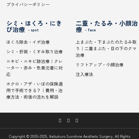
プライバシーポリシー
シミ・ほくろ・にき
二重・たるみ・小顔治
び治療
療
- spot
- face
ほくろ除去・イボ治療
上まぶた・下まぶたのたるみ取
り｜二重まぶた・目の下のクマ
シミ・肝斑・くすみ取り治療
治療
ニキビ・ニキビ跡治療｜クレ
リフトアップ・小顔治療
ーター・赤み・色素沈着に対
応
注入療法
ホクロ・アザ・いぼの保険適
用で手術できる？｜費用・治
療方法・術後の流れを解説
Copyright © 2005-2025, Ikebukuro Sunshine Aesthetic Surgery, All Rights