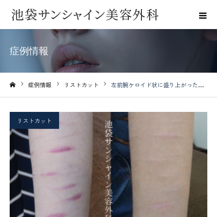
症例情報
症例情報
リストカット
左前腕ケロイド状に盛り上がった傷【詳しくはこちら】
ホーム
リストカット