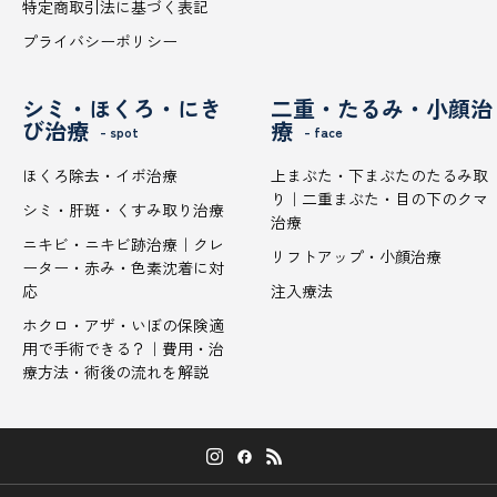
特定商取引法に基づく表記
プライバシーポリシー
シミ・ほくろ・にき
二重・たるみ・小顔治
び治療
療
- spot
- face
ほくろ除去・イボ治療
上まぶた・下まぶたのたるみ取
り｜二重まぶた・目の下のクマ
シミ・肝斑・くすみ取り治療
治療
ニキビ・ニキビ跡治療｜クレ
リフトアップ・小顔治療
ーター・赤み・色素沈着に対
応
注入療法
ホクロ・アザ・いぼの保険適
用で手術できる？｜費用・治
療方法・術後の流れを解説