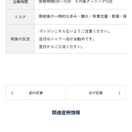
照射時間5分～10分 その後クーリング15分
治療時間
照射後の一時的な赤み・腫れ・色素沈着・乾燥・痒み
リスク
ゴシゴシこすらないようご注意ください。
術後の生活
当日はシャワー浴がお勧めです。
翌日からご入浴ください。
前の記事
次の記事
関連症例情報