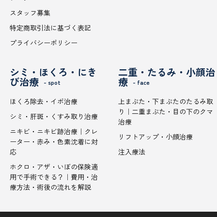
スタッフ募集
特定商取引法に基づく表記
プライバシーポリシー
シミ・ほくろ・にき
二重・たるみ・小顔治
び治療
療
- spot
- face
ほくろ除去・イボ治療
上まぶた・下まぶたのたるみ取
り｜二重まぶた・目の下のクマ
シミ・肝斑・くすみ取り治療
治療
ニキビ・ニキビ跡治療｜クレ
リフトアップ・小顔治療
ーター・赤み・色素沈着に対
応
注入療法
ホクロ・アザ・いぼの保険適
用で手術できる？｜費用・治
療方法・術後の流れを解説