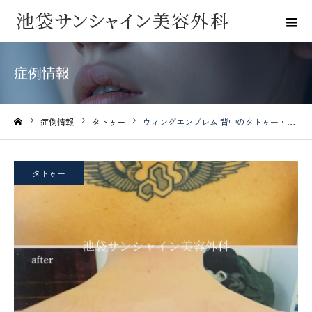
症例情報
症例情報
タトゥー
ウィングエンブレム 背中のタトゥー・刺青除去
ホーム
タトゥー