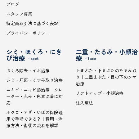
ブログ
スタッフ募集
特定商取引法に基づく表記
プライバシーポリシー
シミ・ほくろ・にき
二重・たるみ・小顔治
び治療
療
- spot
- face
ほくろ除去・イボ治療
上まぶた・下まぶたのたるみ取
り｜二重まぶた・目の下のクマ
シミ・肝斑・くすみ取り治療
治療
ニキビ・ニキビ跡治療｜クレ
リフトアップ・小顔治療
ーター・赤み・色素沈着に対
応
注入療法
ホクロ・アザ・いぼの保険適
用で手術できる？｜費用・治
療方法・術後の流れを解説