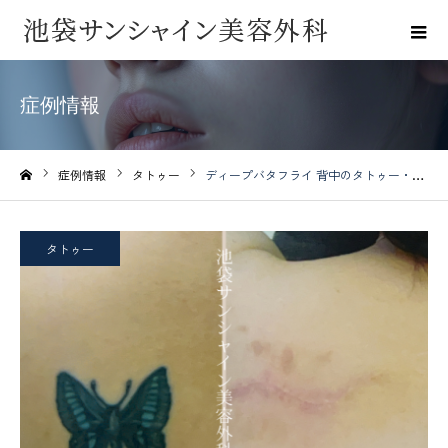
症例情報
症例情報
タトゥー
ディープバタフライ 背中のタトゥー・刺青除去
ホーム
タトゥー