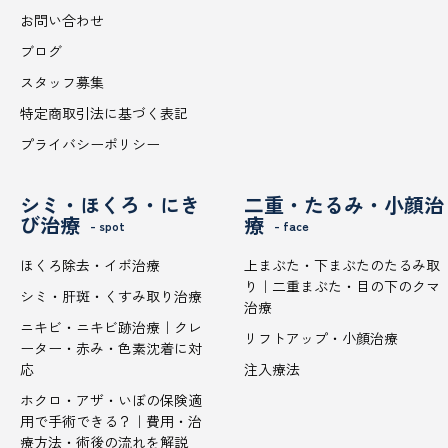
お問い合わせ
ブログ
スタッフ募集
特定商取引法に基づく表記
プライバシーポリシー
シミ・ほくろ・にき
二重・たるみ・小顔治
び治療
療
- spot
- face
ほくろ除去・イボ治療
上まぶた・下まぶたのたるみ取
り｜二重まぶた・目の下のクマ
シミ・肝斑・くすみ取り治療
治療
ニキビ・ニキビ跡治療｜クレ
リフトアップ・小顔治療
ーター・赤み・色素沈着に対
応
注入療法
ホクロ・アザ・いぼの保険適
用で手術できる？｜費用・治
療方法・術後の流れを解説