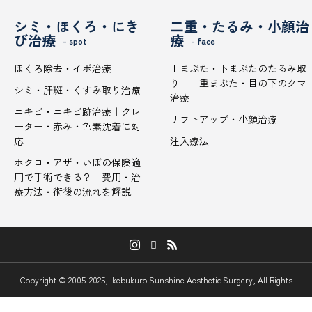
シミ・ほくろ・にき
二重・たるみ・小顔治
び治療
療
- spot
- face
ほくろ除去・イボ治療
上まぶた・下まぶたのたるみ取
り｜二重まぶた・目の下のクマ
シミ・肝斑・くすみ取り治療
治療
ニキビ・ニキビ跡治療｜クレ
リフトアップ・小顔治療
ーター・赤み・色素沈着に対
応
注入療法
ホクロ・アザ・いぼの保険適
用で手術できる？｜費用・治
療方法・術後の流れを解説
Copyright © 2005-2025, Ikebukuro Sunshine Aesthetic Surgery, All Rights