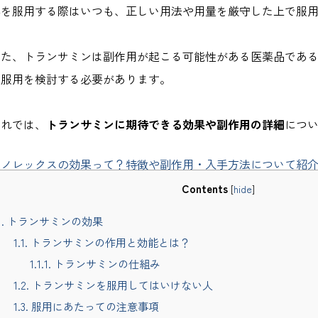
薬を服用する際はいつも、正しい用法や用量を厳守した上で服
また、トランサミンは副作用が起こる可能性がある医薬品であ
に服用を検討する必要があります。
それでは、
トランサミンに期待できる効果や副作用の詳細
につ
サノレックスの効果って？特徴や副作用・入手方法について紹
Contents
[
hide
]
1.
トランサミンの効果
1.1.
トランサミンの作用と効能とは？
1.1.1.
トランサミンの仕組み
1.2.
トランサミンを服用してはいけない人
1.3.
服用にあたっての注意事項