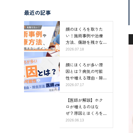
最近の記事
顔のほくろを取りた
い！施術事例や治療
方法、傷跡を残さな
いポイントを…
2026.07.18
顔にほくろが多い原
因とは？病気の可能
性や増える理由・除
去方法まで医…
2026.07.17
【医師が解説】ホク
ロが増えるのはな
ぜ？原因とほくろを
消す治療法やケ…
2026.06.13