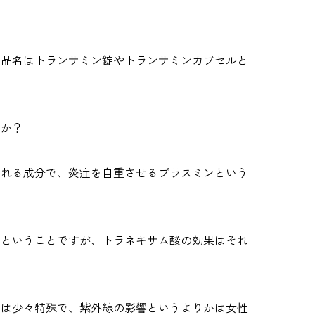
製品名はトランサミン錠やトランサミンカプセルと
うか？
される成分で、炎症を自重させるプラスミンという
つ
ということですが、トラネキサム酸の効果はそれ
では少々特殊で、紫外線の影響というよりかは女性