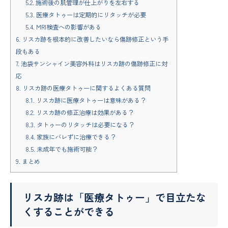
5.2.
施術後の肌管理が仕上がりを左右する
5.3.
医療タトゥーは定期的にリタッチが必要
5.4.
MRI検査への影響がある
6.
リスカ跡を根本的に改善したいなら傷跡修正という手
段もある
7.
池袋サンシャイン美容外科はリスカ跡の傷跡修正に対
応
8.
リスカ跡の医療タトゥーに関するよくある質問
8.1.
リスカ跡に医療タトゥーは意味がある？
8.2.
リスカ跡の修正治療は効果がある？
8.3.
タトゥーのリタッチは必要になる？
8.4.
家族にバレずに治療できる？
8.5.
未成年でも施術可能？
9.
まとめ
リスカ跡は「医療タトゥー」で目立たな
くすることができる