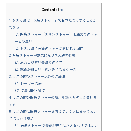
Contents
[
hide
]
1.
リスカ跡は「医療タトゥー」で目立たなくすることが
できる
1.1.
医療タトゥー（スキンタトゥー）と通常のタトゥ
ーとの違い
1.2.
リスカ跡に医療タトゥーが選ばれる理由
2.
医療タトゥーが効果的なリスカ跡の特徴
2.1.
適応しやすい傷跡のタイプ
2.2.
施術が難しい・適応外になるケース
3.
リスカ跡のタトゥー以外の治療法
3.1.
レーザー治療
3.2.
皮膚切除・植皮
4.
リスカ跡の医療タトゥーの費用相場とリタッチ費用ま
とめ
5.
リスカ跡に医療タトゥーを考えている人に知っておい
てほしい注意点
5.1.
医療タトゥーで傷跡が完全に消えるわけではない