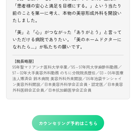
「患者様の安心と満足を目標にする。」という当たり
前のことを第一に考え、本物の美容形成外科を開設い
たしました。
「美」と「心」がつながった「ありがとう」と言って
いただける病院でありたい。「美のホームドクターに
なれたら…」が私たちの願いです。
【院長略歴】
95年聖マリアンナ医科大学卒業／95－97年同大学麻酔科勤務／
97－02年大手美容外科勤務 のちに分院院長歴任／03－06年医療
法人博済会 鈴木病院 美容外科外来開設／06年池袋サンシャイ
ン美容外科開設／日本美容外科学会正会員・認定医／日本美容
外科医師会正会員／日本抗加齢医学会正会員
カウンセリング予約はこちら