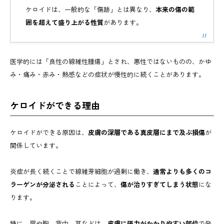
ケロイドは、一般的な「傷跡」とは異なり、
本来の傷の範
囲を超えて盛り上がる性質
があります。
医学的には「良性の線維性腫瘍」とされ、悪性ではないものの、かゆ
み・痛み・赤み・熱感などの症状が慢性的に続くことがあります。
ケロイドができる理由
ケロイドができる原因は、
皮膚の深層である真皮層にまで及ぶ損傷
が
関係しています。
炎症が長く続くことで線維芽細胞が過剰に働き、
通常よりも多くのコ
ラーゲンが分泌される
ことによって、
傷が治りすぎてしまう状態
にな
ります。
特に、肩や胸、背中、耳などは、
皮膚に張力がかかりやすい部位
で発