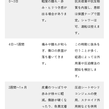
0〜3日
軽度の腫れ・赤
抗炎症薬や抗生物
み・ヒリつき感が
質を内服し、患部
出る場合がありま
は保護テープで固
す。
定。シャワーは
可、湯船は控えま
す。
4日〜1週間
痛みや腫れが和ら
この時期に抜糸を
ぎ、傷口の表面が
行うことが多く、
落ち着いてきま
経過によっては外
す。
用薬や圧迫療法の
開始を検討しま
す。
2週間〜1ヶ月
皮膚のつっぱりや
圧迫シートやシリ
赤みが徐々に軽
コンジェルの使
減。傷跡が硬くな
用、ステロイド外
ったり、色素沈着
用剤などを併用