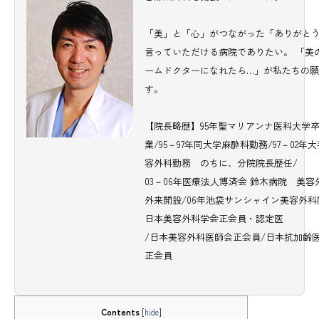
「美」と「心」がつながった「ありがと
言っていただける病院でありたい。 「美
ームドクターになれたら…」が私たちの
す。
【院長略歴】95年聖マリアンナ医科大学
業/95－97年同大学麻酔科勤務/97－02年
容外科勤務 のちに、分院院長歴任/
03－06年医療法人博済会 鈴木病院 美容
外来開設/06年池袋サンシャイン美容外科
日本美容外科学会正会員・認定医
/日本美容外科医師会正会員/日本抗加齢
正会員
Contents
[
hide
]