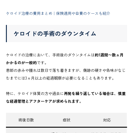
ケロイド治療の費用まとめ｜保険適用や自費のケースも紹介
ケロイドの手術のダウンタイム
ケロイドの治療において、手術後のダウンタイムは
約1週間〜数ヵ月
かかるのが一般的
です。
患部の赤みや腫れは数日で落ち着きますが、傷跡の硬さや色味がなじ
むまでには3ヵ月以上の経過観察が必要になることもあります。
特に、ケロイド体質の方や過去に
再発を繰り返している場合は、慎重
な経過管理とアフターケアが求められます。
術後日数
症状
対応