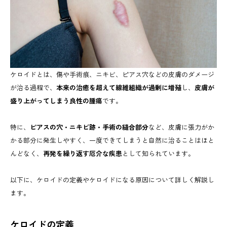
ケロイドとは、傷や手術痕、ニキビ、ピアス穴などの皮膚のダメージ
が治る過程で、
本来の治癒を超えて線維組織が過剰に増殖
し、
皮膚が
盛り上がってしまう良性の腫瘍
です。
特に、
ピアスの穴・ニキビ跡・手術の縫合部分
など、皮膚に張力がか
かる部分に発生しやすく、一度できてしまうと自然に治ることはほと
んどなく、
再発を繰り返す厄介な疾患
として知られています。
以下に、ケロイドの定義やケロイドになる原因について詳しく解説し
ます。
ケロイドの定義