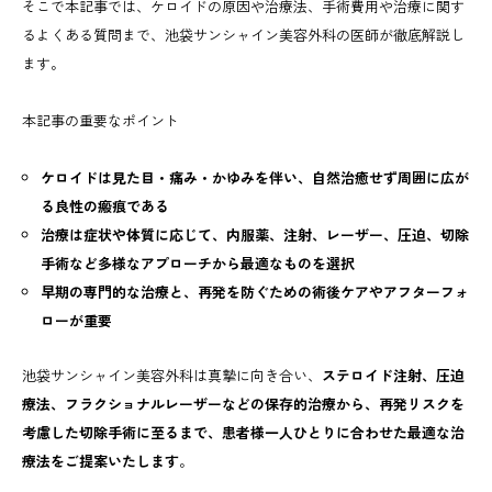
そこで本記事では、ケロイドの原因や治療法、手術費用や治療に関す
るよくある質問まで、池袋サンシャイン美容外科の医師が徹底解説し
ます。
本記事の重要なポイント
ケロイドは見た目・痛み・かゆみを伴い、自然治癒せず周囲に広が
る良性の瘢痕である
治療は症状や体質に応じて、内服薬、注射、レーザー、圧迫、切除
手術など多様なアプローチから最適なものを選択
早期の専門的な治療と、再発を防ぐための術後ケアやアフターフォ
ローが重要
池袋サンシャイン美容外科は真摯に向き合い、
ステロイド注射、圧迫
療法、フラクショナルレーザーなどの保存的治療から、再発リスクを
考慮した切除手術に至るまで、患者様一人ひとりに合わせた最適な治
療法をご提案いたします
。