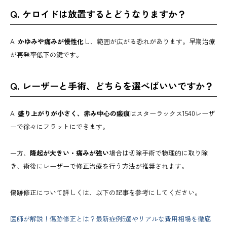
Q. ケロイドは放置するとどうなりますか？
A.
かゆみや痛みが慢性化
し、範囲が広がる恐れがあります。早期治療
が再発率低下の鍵です。
Q. レーザーと手術、どちらを選べばいいですか？
A.
盛り上がりが小さく、赤み中心の瘢痕
はスターラックス1540レーザ
ーで徐々にフラットにできます。
一方、
隆起が大きい・痛みが強い
場合は切除手術で物理的に取り除
き、術後にレーザーで修正治療を行う方法が推奨されます。
傷跡修正について詳しくは、以下の記事を参考にしてください。
医師が解説！傷跡修正とは？最新症例5選やリアルな費用相場を徹底