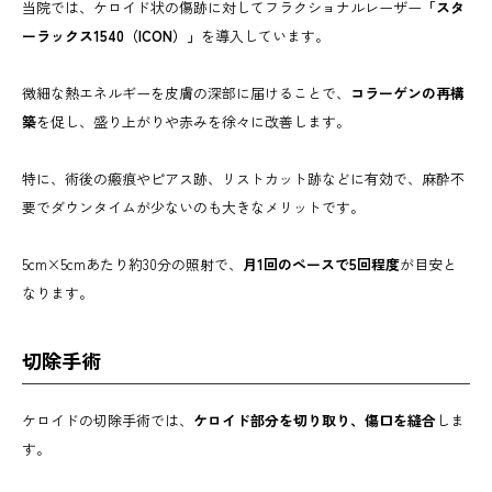
当院では、ケロイド状の傷跡に対してフラクショナルレーザー
「スタ
ーラックス1540（ICON）」
を導入しています。
微細な熱エネルギーを皮膚の深部に届けることで、
コラーゲンの再構
築
を促し、盛り上がりや赤みを徐々に改善します。
特に、術後の瘢痕やピアス跡、リストカット跡などに有効で、麻酔不
要でダウンタイムが少ないのも大きなメリットです。
5cm×5cmあたり約30分の照射で、
月1回のペースで5回程度
が目安と
なります。
切除手術
ケロイドの切除手術では、
ケロイド部分を切り取り、傷口を縫合
しま
す。