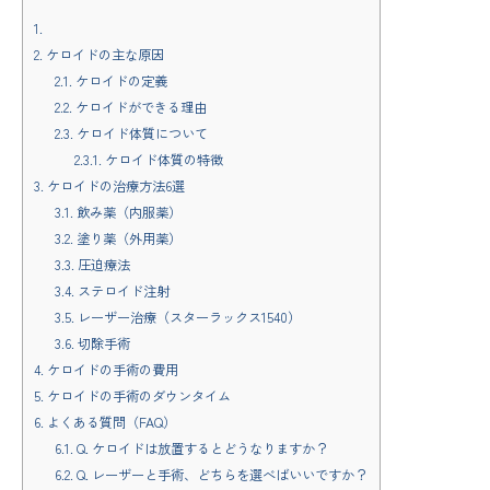
1.
2.
ケロイドの主な原因
2.1.
ケロイドの定義
2.2.
ケロイドができる理由
2.3.
ケロイド体質について
2.3.1.
ケロイド体質の特徴
3.
ケロイドの治療方法6選
3.1.
飲み薬（内服薬）
3.2.
塗り薬（外用薬）
3.3.
圧迫療法
3.4.
ステロイド注射
3.5.
レーザー治療（スターラックス1540）
3.6.
切除手術
4.
ケロイドの手術の費用
5.
ケロイドの手術のダウンタイム
6.
よくある質問（FAQ）
6.1.
Q. ケロイドは放置するとどうなりますか？
6.2.
Q. レーザーと手術、どちらを選べばいいですか？