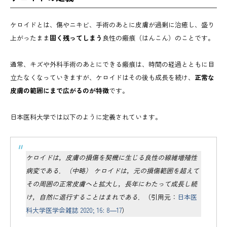
ケロイドとは、傷やニキビ、手術のあとに皮膚が過剰に治癒し、盛り
上がったまま
固く残ってしまう
良性の瘢痕（はんこん）のことです。
通常、キズや外科手術のあとにできる瘢痕は、時間の経過とともに目
立たなくなっていきますが、ケロイドはその後も成長を続け、
正常な
皮膚の範囲にまで広がるのが特徴
です。
日本医科大学では以下のように定義されています。
ケロイドは，皮膚の損傷を契機に生じる良性の線維増殖性
病変である．（中略） ケロイドは，元の損傷範囲を超えて
その周囲の正常皮膚へと拡大し，長年にわたって成長し続
け，自然に退行することはまれである．
（引用元：
日本医
科大学医学会雑誌 2020; 16: 8―17
）