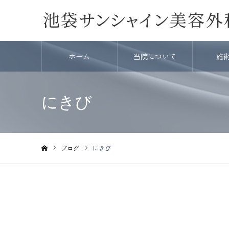
ホーム
当院について
施
にきび
ブログ
にきび
ホーム