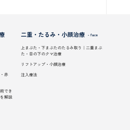
療
二重・たるみ・小顔治療
- face
上まぶた・下まぶたのたるみ取り｜二重まぶ
た・目の下のクマ治療
リフトアップ・小顔治療
・赤
注入療法
術でき
を解説