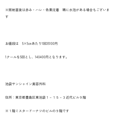
※照射直後は赤み・ハレ・色素沈着 稀に水泡がある場合もございま
す
お値段は 5×5㎝あたり1回35100円
1クールを5回とし、140400円となります。
池袋サンシャイン美容外科
住所：東京都豊島区東池袋１－１５－３近代ビル９階
※１階ミスタードーナツのビルの９階です