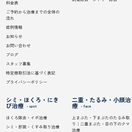
料金表
ご予約から治療までの全体の
流れ
症例情報
お知らせ
お問い合わせ
ブログ
スタッフ募集
特定商取引法に基づく表記
プライバシーポリシー
シミ・ほくろ・にき
二重・たるみ・小顔治
び治療
療
- spot
- face
ほくろ除去・イボ治療
上まぶた・下まぶたのたるみ取
り｜二重まぶた・目の下のクマ
シミ・肝斑・くすみ取り治療
治療